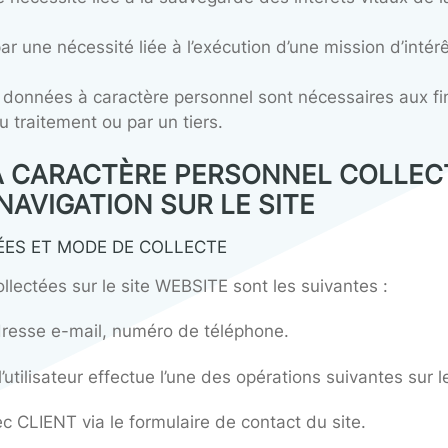
la confidentialité des données collectées.
nformément aux exigences de l’article 6 du règle
onnel ne pourront intervenir que s’ils respecte
ément consenti au traitement ;
saire à la bonne exécution d’un contrat ;
une obligation légale ;
ue par une nécessité liée à la sauvegarde des i
pliquer par une nécessité liée à l’exécution d’une
lecte des données à caractère personnel sont né
nsable du traitement ou par un tiers.
NÉES À CARACTÈRE PERSONNE