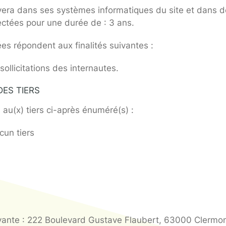
 LA NAVIGATION SUR LE SIT
T TRAITÉES ET MODE DE COLLECTE
nnel collectées sur le site WEBSITE sont les s
, nom, adresse e-mail, numéro de téléphone.
rsque l’utilisateur effectue l’une des opérations
ontact avec CLIENT via le formulaire de contact d
 conservera dans ses systèmes informatiques d
ées collectées pour une durée de : 3 ans.
des données répondent aux finalités suivantes :