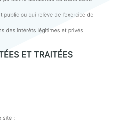
ment européen 2016/679, la collecte et le traite
nt au moins l’une des conditions ci-après énumé
ntérêts vitaux de la personne concernée ou d’une
 mission d’intérêt public ou qui relève de l’exer
cessaires aux fins des intérêts légitimes et pri
L COLLECTÉES ET TRAITÉES