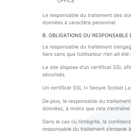
Adresse e-mail : support@o2
ci-après » l’Hébergeur »
Les données collectées et tra
ARTICLE 4 : RES
PROTECTION DES
A. LE RESPONSABLE DU TR
Le responsable du traitement
Via le formulaire en b
Par courrier signé acco
COMPANY