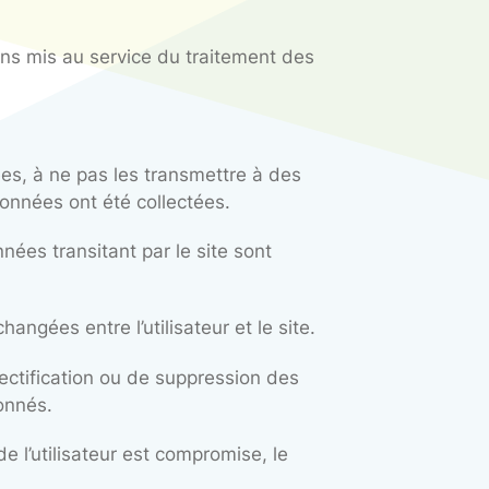
et traitées en France.
S DONNÉES ET DÉLÉGUÉ À LA
ontacté de la manière suivante :
sse postale suivante :