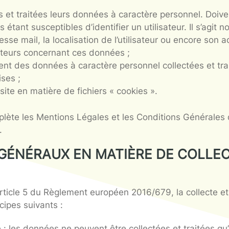
lité s’applique au site : WEBSITE.
dentialité a pour but d’exposer aux utilisateurs 
ollectées et traitées leurs données à caractè
 données étant susceptibles d’identifier un uti
ale, l’adresse mail, la localisation de l’utilisate
es utilisateurs concernant ces données ;
 traitement des données à caractère personnel c
 transmises ;
tique du site en matière de fichiers « cookies ».
lité complète les Mentions Légales et les Condit
les liens.
NCIPES GÉNÉRAUX EN MATIÈRE