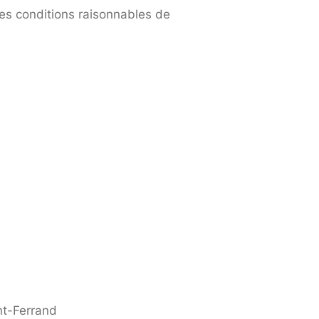
E
uivantes :
 suivantes sur le site :
u site.
u site et dans des conditions raisonnables de