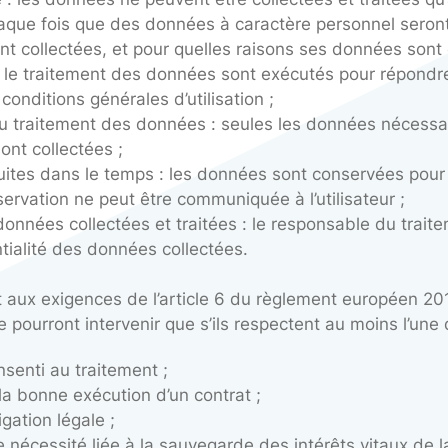
s de l’article 5 du Règlement européen 2016/67
t les principes suivants :
nsparence : les données ne peuvent être collecté
es. A chaque fois que des données à caractère p
onnées sont collectées, et pour quelles raisons 
 collecte et le traitement des données sont exéc
sentes conditions générales d’utilisation ;
lecte et du traitement des données : seules le
 le site sont collectées ;
es réduites dans le temps : les données sont co
e de conservation ne peut être communiquée à l’u
alité des données collectées et traitées : le r