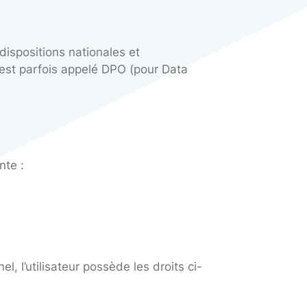
lités et les moyens mis au service du traiteme
rsonnel collectées, à ne pas les transmettre à
our lesquelles ces données ont été collectées.
 transfert des données transitant par le site son
r les données échangées entre l’utilisateur et le
sateur en cas de rectification ou de suppression