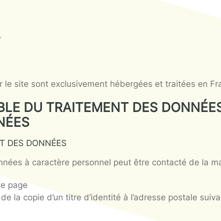
re aux sollicitations des internautes.
ÉES A DES TIERS
nsmises au(x) tiers ci-après énuméré(s) :
ses à aucun tiers
NÉES
ar :
adresse suivante : 222 Boulevard Gustave Flaub